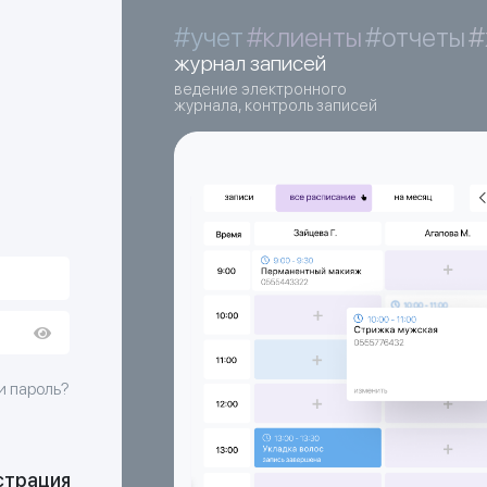
#учет
#клиенты
#отчеты
#
журнал записей
ведение электронного
журнала, контроль записей
и пароль?
страция