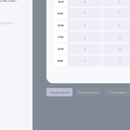
нальных
#журнал записей
#клиентская база
#Онлайн запись