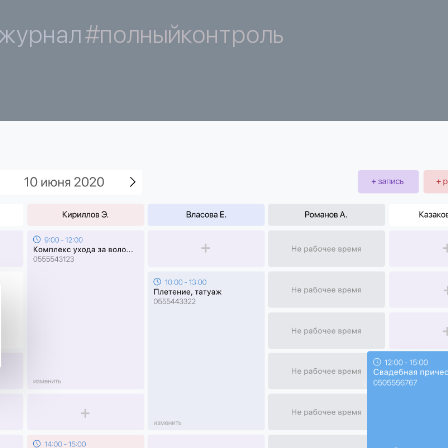
журнал
#полныйконтроль