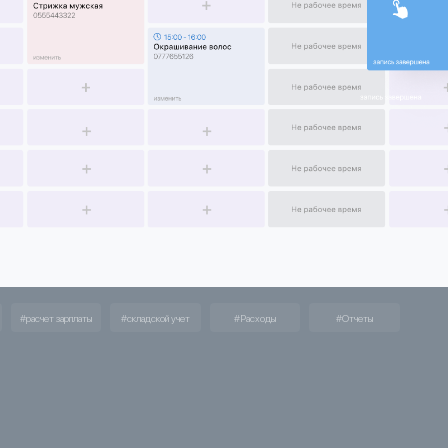
#расчет зарплаты
#складской учет
#Расходы
#Отчеты